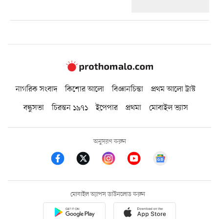
নাগরিক সংবাদ
কিশোর আলো
বিজ্ঞানচিন্তা
প্রথম আলো ট্রাস্ট
বন্ধুসভা
চিরন্তন ১৯৭১
ইপেপার
প্রথমা
মোবাইল ভ্যাস
অনুসরণ করুন
মোবাইল অ্যাপস ডাউনলোড করুন