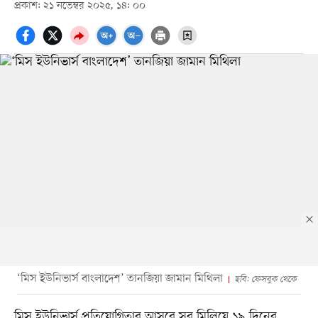
প্রকাশ: ২১ নভেম্বর ২০২৫, ১৪: ০০
‘মিস ইউনিভার্স বাংলাদেশ’ তানজিয়া জামান মিথিলা
ছবি: ফেসবুক থেকে
মিস ইউনিভার্স প্রতিযোগিতার আসরে সব মিলিয়ে ১৯ দিনের