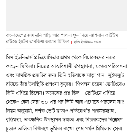
বাংলাদেশের জামদানি শাড়ি আর শাপলা ফুল নিয়ে ন্যাশনাল কস্টিউম
রাউন্ডে হাঁটেন তানজিয়া জামান মিথিলা
ছবি: ইনস্টাগ্রাম থেকে
মিস ইউনিভার্স প্রতিযোগিতার প্রথম থেকে বিচারকদের নজর
কাড়েন মিথিলা। নিজের আত্মবিশ্বাসী উপস্থাপনা, মঞ্চের পরিবেশনা
এবং সামগ্রিক প্রস্তুতির জন্য তিনি ইতিবাচক সাড়া পান। সুইমস্যুট
রাউন্ডে তাঁর উপস্থিতি প্রশংসা কুড়ায়। ‘পিপলস চয়েস’ ভোটিংয়েও
তিনি এগিয়ে ছিলেন। অনেকের প্রশ্ন ছিল—ভোটিংয়ে এগিয়ে
থেকেও কেন সেরা ৩০-এর পর তিনি আর এগোতে পারলেন না?
নিয়ম অনুযায়ী, দর্শক ভোট ছাড়াও প্রতিযোগীর পারফরম্যান্স,
বুদ্ধিমত্তা, তাৎক্ষণিক উপস্থাপন দক্ষতা এবং বিচারকদের বিশ্লেষণ
চূড়ান্ত তালিকা নির্ধারণে ভূমিকা রাখে। শেষ পর্যন্ত মিথিলার সেরা