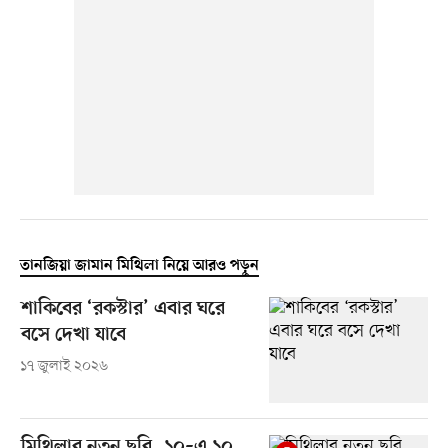
তানজিয়া জামান মিথিলা নিয়ে আরও পড়ুন
শাকিবের ‘রকস্টার’ এবার ঘরে
বসে দেখা যাবে
১৭ জুলাই ২০২৬
মিথিলার নতুন ছবি, ১০–এ ১০