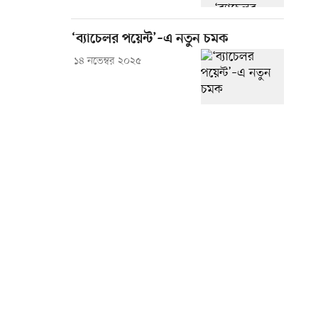
‘ব্যাচেলর পয়েন্ট’–এ নতুন চমক
১৪ নভেম্বর ২০২৫