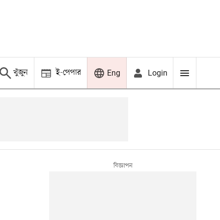
খুঁজুন
ই-পেপার
Login
Eng