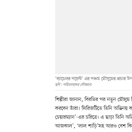
‘ব্যাচেলর পয়েন্ট’ এর পঞ্চম মৌসুমের প্রচার
ছবি : পরিচালকের সৌজন্যে
শিল্পীরা জানান, বিরতির পর নতুন মৌসু
করবেন তাঁরা। সিরিজটিতে তিনি অভিনয় 
চেয়ারম্যান’-এর চরিত্রে। এ ছাড়া তিনি অ
আজকাল’, ‘লাল শাড়ি’সহ আরও বেশ কিছু 