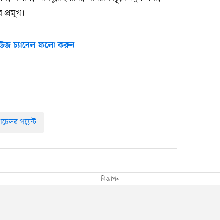
প্রমুখ।
উজ চ্যানেল ফলো করুন
্যাচেলর পয়েন্ট