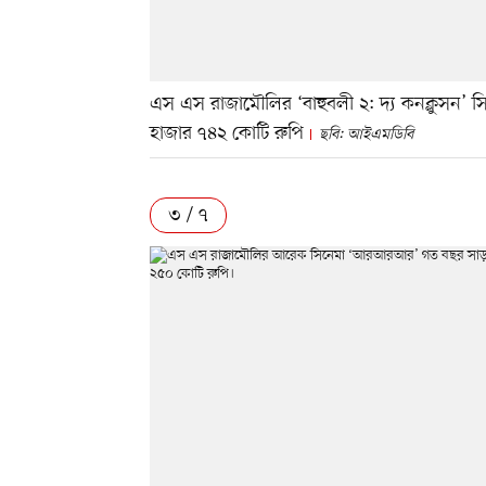
এস এস রাজামৌলির ‘বাহুবলী ২: দ্য কনক্লুসন’ স
হাজার ৭৪২ কোটি রুপি
ছবি: আইএমডিবি
৩ / ৭