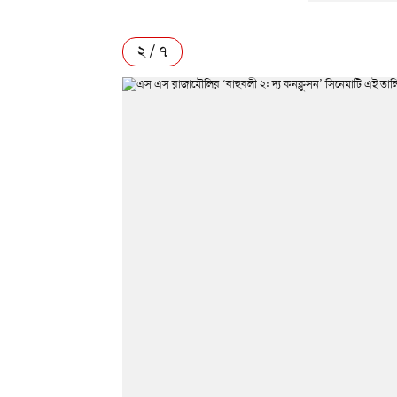
২ / ৭