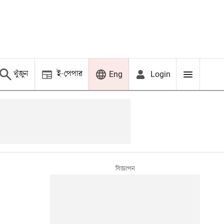
খুঁজুন
ই-পেপার
Login
Eng