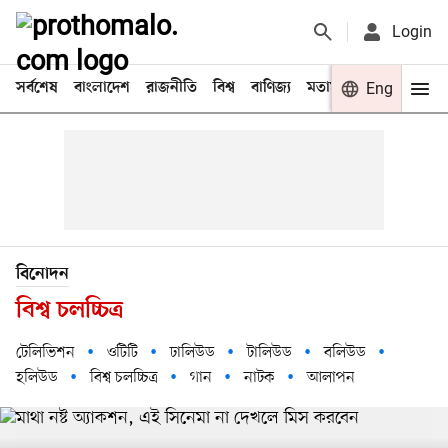
Login
সর্বশেষ
বাংলাদেশ
রাজনীতি
বিশ্ব
বাণিজ্য
মতামত
খেলা
Eng
বিনো
বিনোদন
বিশ্ব চলচ্চিত্র
টেলিভিশন
ওটিটি
ঢালিউড
টালিউড
বলিউড
হলিউড
বিশ্ব চলচ্চিত্র
গান
নাটক
আলাপন