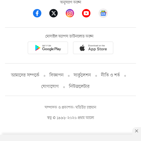
অনুসরণ করুন
মোবাইল অ্যাপস ডাউনলোড করুন
আমাদের সম্পর্কে
বিজ্ঞাপন
সার্কুলেশন
নীতি ও শর্ত
যোগাযোগ
নিউজলেটার
সম্পাদক ও প্রকাশক: মতিউর রহমান
স্বত্ব © ১৯৯৮-২০২৬ প্রথম আলো