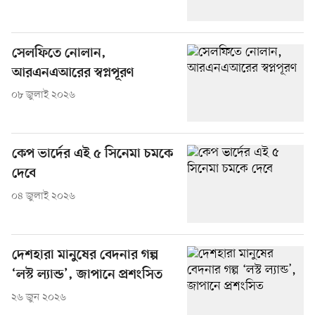
সেলফিতে নোলান,
আরএনএআরের স্বপ্নপূরণ
০৮ জুলাই ২০২৬
কেপ ভার্দের এই ৫ সিনেমা চমকে
দেবে
০৪ জুলাই ২০২৬
দেশহারা মানুষের বেদনার গল্প
‘লস্ট ল্যান্ড’, জাপানে প্রশংসিত
২৬ জুন ২০২৬