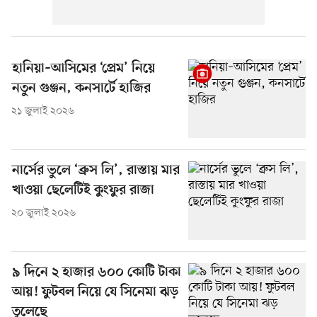
হানিয়া–আসিমের ‘প্রেম’ নিয়ে
নতুন গুঞ্জন, কনসার্টে হাজির
২১ জুলাই ২০২৬
নার্সের ভুলে ‘ব্রুস লি’, রাস্তায় মার
খাওয়া ছেলেটিই কুংফুর রাজা
২০ জুলাই ২০২৬
৯ দিনে ২ হাজার ৬০০ কোটি টাকা
আয়! ফুটবল নিয়ে যে সিনেমা ঝড়
তুলেছে