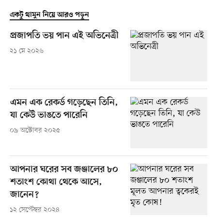
একটু থামুন নিয়ে আরও পড়ুন
প্রজাপতি ভয় পান এই অভিনেত্রী
২১ মে ২০২৬
এমন এক রেকর্ড গড়েছেন তিনি,
যা কেউ ভাঙতে পারেনি
০৯ অক্টোবর ২০২৫
আপনার ঘরের সব জঞ্জালের ৮০
শতাংশ কোথা থেকে আসে,
জানেন?
১২ সেপ্টেম্বর ২০২৪