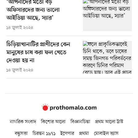
‘আপনাদের মতো বড়
অফিসারদের জন্য ভালো
আইডিয়া আছে, স্যার’
১৪ জুলাই ২০২৪
চিড়িয়াখানাটির প্রাণীদের কেন
মানুষের চাষ করা ফল খেতে
দেওয়া হয় না
১৪ জুলাই ২০২৪
নাগরিক সংবাদ
কিশোর আলো
বিজ্ঞানচিন্তা
প্রথম আলো ট্রাস্ট
বন্ধুসভা
চিরন্তন ১৯৭১
ইপেপার
প্রথমা
মোবাইল ভ্যাস