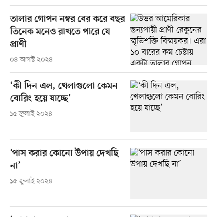
তালার গোপন নম্বর বের করে বছর
তিনেক মনেও রাখতে পারে যে
প্রাণী
০৪ আগস্ট ২০২৪
‘কী দিন এল, খেলাগুলো কেমন
বোরিং হয়ে যাচ্ছে’
১৫ জুলাই ২০২৪
‘পাস করার কোনো উপায় দেখছি
না’
১৫ জুলাই ২০২৪