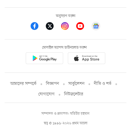
অনুসরণ করুন
মোবাইল অ্যাপস ডাউনলোড করুন
আমাদের সম্পর্কে
বিজ্ঞাপন
সার্কুলেশন
নীতি ও শর্ত
যোগাযোগ
নিউজলেটার
সম্পাদক ও প্রকাশক: মতিউর রহমান
স্বত্ব © ১৯৯৮-২০২৬ প্রথম আলো