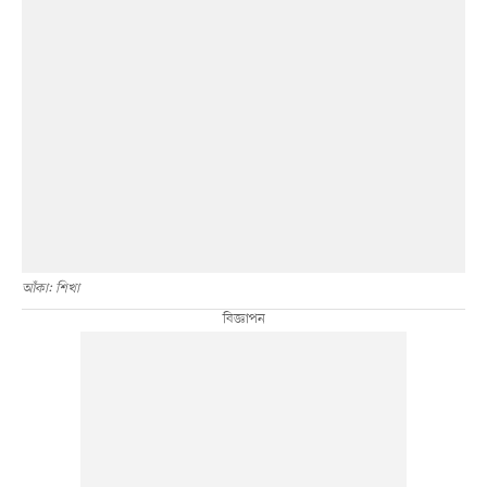
আঁকা: শিখা