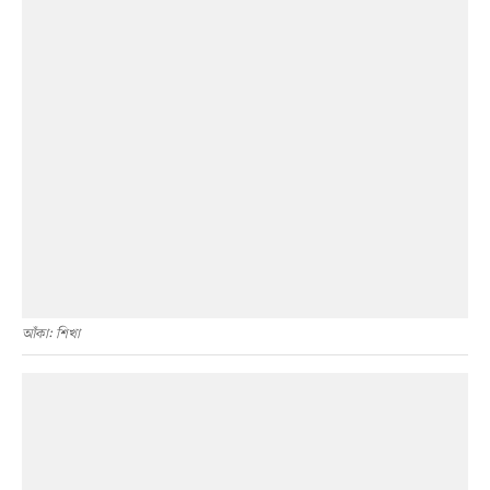
আঁকা: শিখা