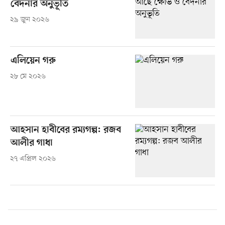
বেদনার অনুভূতি
২৯ জুন ২০২৬
এলিয়েন গরু
২৮ মে ২০২৬
আহসান হাবীবের রম্যগল্প: রজব
আলীর গাধা
২৭ এপ্রিল ২০২৬