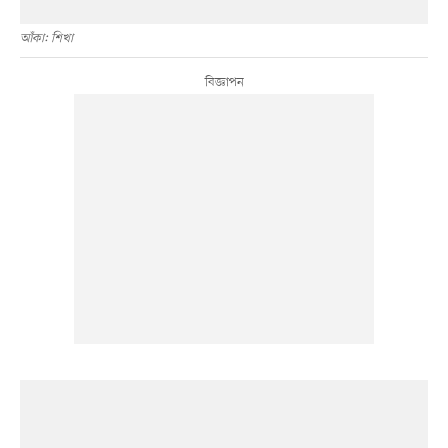
আঁকা: শিখা