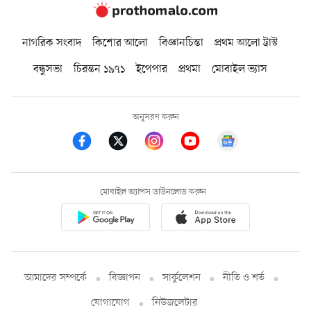
নাগরিক সংবাদ
কিশোর আলো
বিজ্ঞানচিন্তা
প্রথম আলো ট্রাস্ট
বন্ধুসভা
চিরন্তন ১৯৭১
ইপেপার
প্রথমা
মোবাইল ভ্যাস
অনুসরণ করুন
মোবাইল অ্যাপস ডাউনলোড করুন
আমাদের সম্পর্কে
বিজ্ঞাপন
সার্কুলেশন
নীতি ও শর্ত
যোগাযোগ
নিউজলেটার