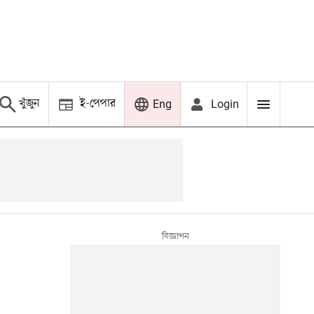
খুঁজুন
ই-পেপার
Login
Eng