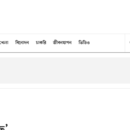
খেলা
বিনোদন
চাকরি
জীবনযাপন
ভিডিও