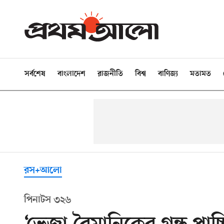
সর্বশেষ
বাংলাদেশ
রাজনীতি
বিশ্ব
বাণিজ্য
মতামত
রস+আলো
পিনাটস ৩২৬