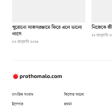
পুরোনো সাজসরঞ্জামে ফিরে এলে ভালো
নিজেকে জী
লাগে
২২ জানুয়ারি 
২৩ জানুয়ারি ২০২৫
নাগরিক সংবাদ
কিশোর আলো
ইপেপার
প্রথমা