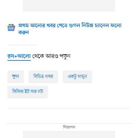
প্রথম আলোর খবর পেতে গুগল নিউজ চ্যানেল ফলো
করুন
থেকে আরও পড়ুন
রস+আলো
ফুল
বিচিত্র খবর
একটু থামুন
বিলিভ ইট অর নট