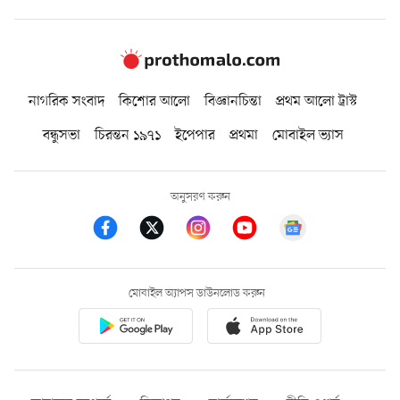
নাগরিক সংবাদ
কিশোর আলো
বিজ্ঞানচিন্তা
প্রথম আলো ট্রাস্ট
বন্ধুসভা
চিরন্তন ১৯৭১
ইপেপার
প্রথমা
মোবাইল ভ্যাস
অনুসরণ করুন
মোবাইল অ্যাপস ডাউনলোড করুন