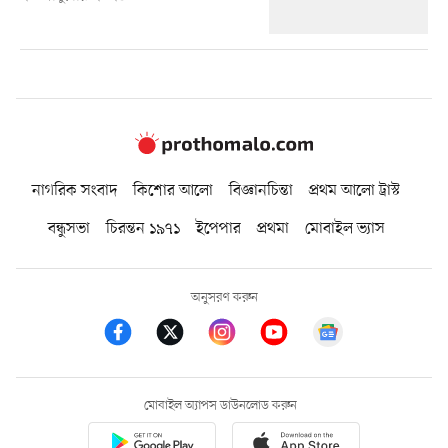
নাগরিক সংবাদ
কিশোর আলো
বিজ্ঞানচিন্তা
প্রথম আলো ট্রাস্ট
বন্ধুসভা
চিরন্তন ১৯৭১
ইপেপার
প্রথমা
মোবাইল ভ্যাস
অনুসরণ করুন
মোবাইল অ্যাপস ডাউনলোড করুন