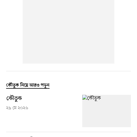
কৌতুক নিয়ে আরও পড়ুন
কৌতুক
২৯ মে ২০২৬