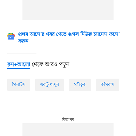
প্রথম আলোর খবর পেতে গুগল নিউজ চ্যানেল ফলো
করুন
থেকে আরও পড়ুন
রস+আলো
পিনাটস
একটু থামুন
কৌতুক
কমিকস