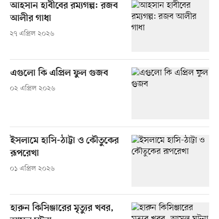
আহসান হাবীবের রম্যগল্প: রজব
আলীর গাধা
২৭ এপ্রিল ২০২৬
এগুলো কি এপ্রিল ফুল গুজব
০২ এপ্রিল ২০২৬
ইসলামে হাসি-ঠাট্টা ও কৌতুকের
রূপরেখা
০১ এপ্রিল ২০২৬
হারুন কিসিঞ্জারের মৃত্যুর খবর,