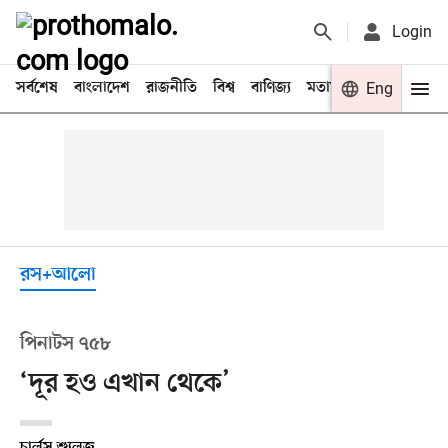
Login
সর্বশেষ
বাংলাদেশ
রাজনীতি
বিশ্ব
বাণিজ্য
মতামত
খেলা
Eng
বিনো
রস+আলো
পিনাটস ৭৫৮
‘দূর হও এখান থেকে’
চার্লস শ্যুলজ