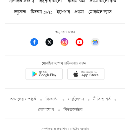
নাগরিক সংবাদ
কিশোর আলো
বিজ্ঞানচিন্তা
প্রথম আলো ট্রাস্ট
বন্ধুসভা
চিরন্তন ১৯৭১
ইপেপার
প্রথমা
মোবাইল ভ্যাস
অনুসরণ করুন
মোবাইল অ্যাপস ডাউনলোড করুন
আমাদের সম্পর্কে
বিজ্ঞাপন
সার্কুলেশন
নীতি ও শর্ত
যোগাযোগ
নিউজলেটার
সম্পাদক ও প্রকাশক: মতিউর রহমান