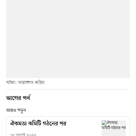
আঁকা: আরাফাত করিম
আগের পর্ব
আরও পড়ুন
ঐকমত‍্য কমিটি গঠনের পর
১৫ আগস্ট ২০২৫