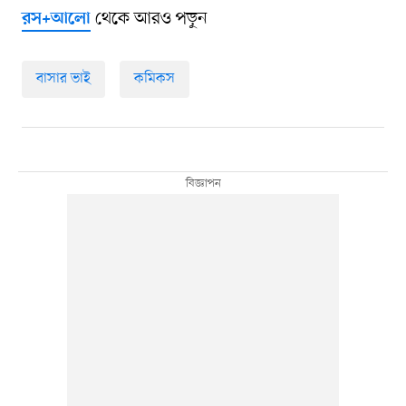
থেকে আরও পড়ুন
রস+আলো
বাসার ভাই
কমিকস