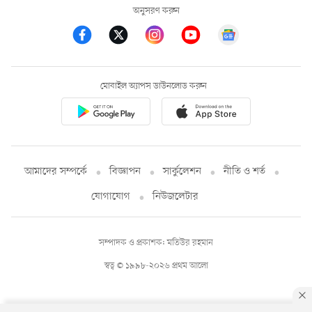
অনুসরণ করুন
মোবাইল অ্যাপস ডাউনলোড করুন
আমাদের সম্পর্কে
বিজ্ঞাপন
সার্কুলেশন
নীতি ও শর্ত
যোগাযোগ
নিউজলেটার
সম্পাদক ও প্রকাশক: মতিউর রহমান
স্বত্ব © ১৯৯৮-২০২৬ প্রথম আলো