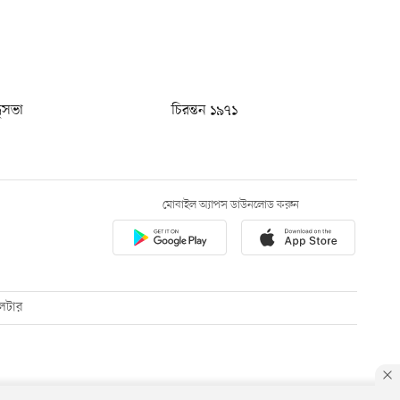
ধুসভা
চিরন্তন ১৯৭১
মোবাইল অ্যাপস ডাউনলোড করুন
েটার