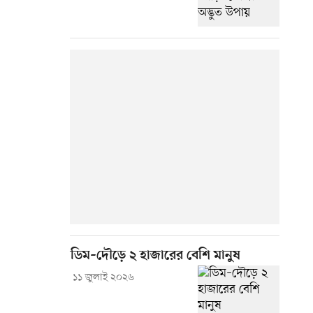
ডিম–দৌড়ে ২ হাজারের বেশি মানুষ
১১ জুলাই ২০২৬