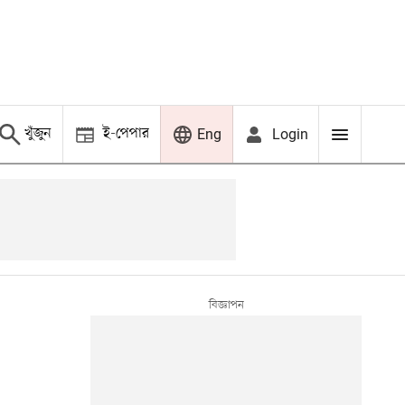
খুঁজুন
ই-পেপার
Login
Eng