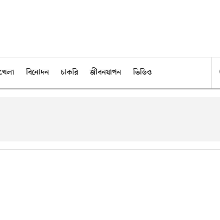
খেলা
বিনোদন
চাকরি
জীবনযাপন
ভিডিও