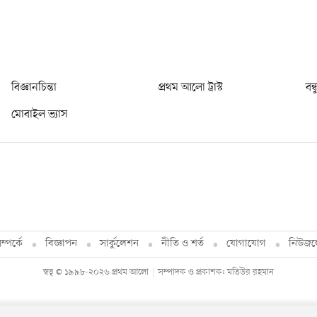
বিজ্ঞানচিন্তা
প্রথম আলো ট্রাস্ট
বন্
মোবাইল ভ্যাস
্পর্কে
বিজ্ঞাপন
সার্কুলেশন
নীতি ও শর্ত
যোগাযোগ
নিউজল
স্বত্ব © ১৯৯৮-২০২৬ প্রথম আলো
সম্পাদক ও প্রকাশক: মতিউর রহমান