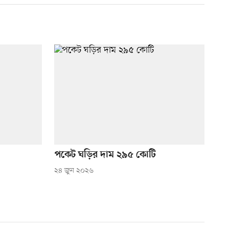
পকেট ঘড়ির দাম ২৯৫ কোটি
২৪ জুন ২০২৬