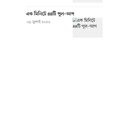
এক মিনিটে ৪৪টি পুল–আপ
০৯ জুলাই ২০২৬