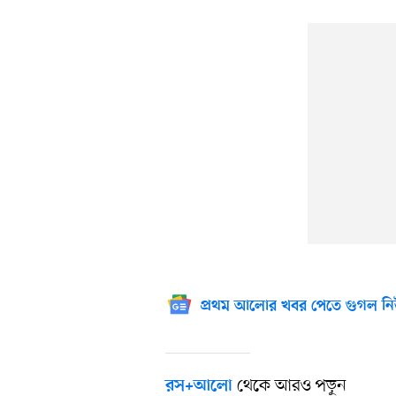
প্রথম আলোর খবর পেতে গুগল নি
থেকে আরও পড়ুন
রস+আলো