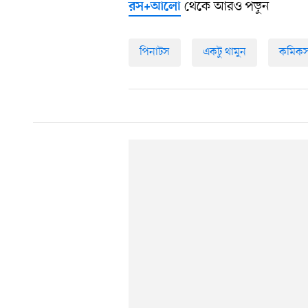
থেকে আরও পড়ুন
রস+আলো
পিনাটস
একটু থামুন
কমিক