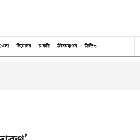
খেলা
বিনোদন
চাকরি
জীবনযাপন
ভিডিও