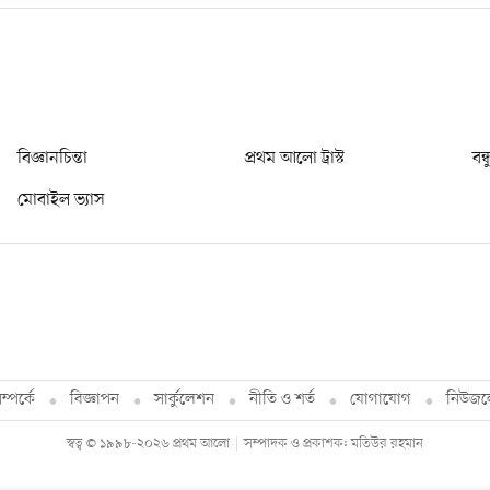
বিজ্ঞানচিন্তা
প্রথম আলো ট্রাস্ট
বন্
মোবাইল ভ্যাস
্পর্কে
বিজ্ঞাপন
সার্কুলেশন
নীতি ও শর্ত
যোগাযোগ
নিউজল
স্বত্ব © ১৯৯৮-২০২৬ প্রথম আলো
সম্পাদক ও প্রকাশক: মতিউর রহমান