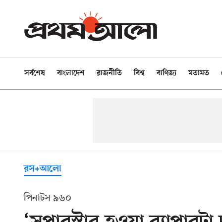
সর্বশেষ
বাংলাদেশ
রাজনীতি
বিশ্ব
বাণিজ্য
মতামত
রস+আলো
পিনাটস ৯৬০