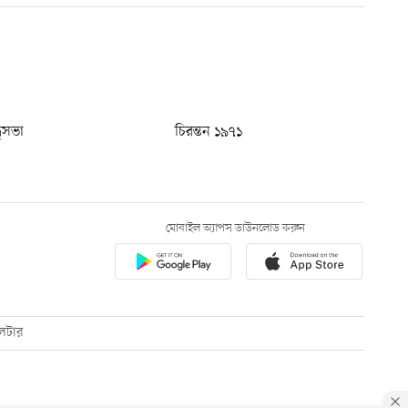
ধুসভা
চিরন্তন ১৯৭১
মোবাইল অ্যাপস ডাউনলোড করুন
েটার