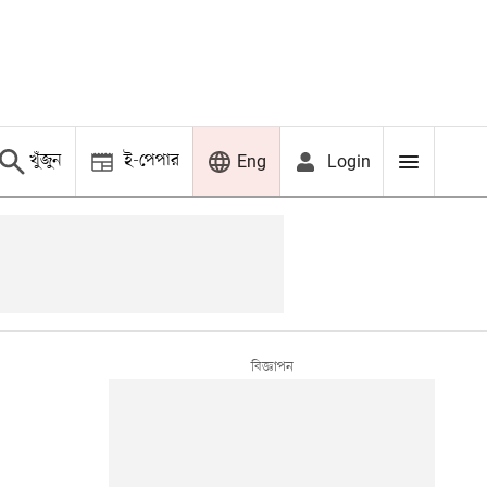
খুঁজুন
ই-পেপার
Login
Eng