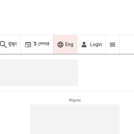
খুঁজুন
ই-পেপার
Login
Eng