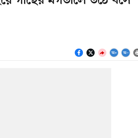
ন হয়ে গাছের মগডালে উঠে বসে