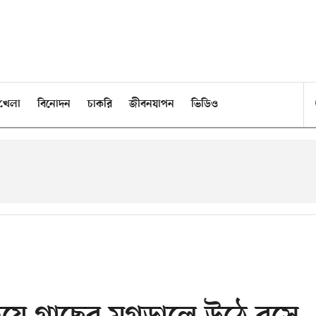
খেলা
বিনোদন
চাকরি
জীবনযাপন
ভিডিও