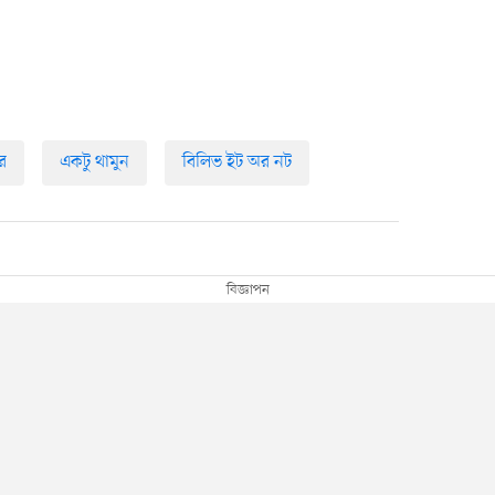
বর
একটু থামুন
বিলিভ ইট অর নট