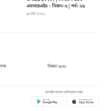
এমআরএইচ : সিজন–২ | পর্ব: ০৮
১৪ মার্চ ২০২৬
ধুসভা
চিরন্তন ১৯৭১
মোবাইল অ্যাপস ডাউনলোড করুন