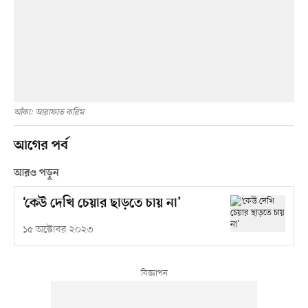
আঁকা: আরাফাত করিম
আগের পর্ব
আরও পড়ুন
‘কেউ দেখি চেয়ার ছাড়তে চায় না’
১৫ অক্টোবর ২০২৩