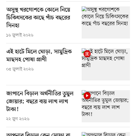
অসুস্থ খরগোশকে কোলে নিয়ে
চিকিৎসকের কাছে পাঁচ বছরের
সিনহা
১৬ জুলাই ২০২৬
এই হাটে মিলে ঘোড়া, সামুদ্রিক
মাছসহ পোষা প্রাণী
০৫ জুলাই ২০২৬
জাপানে বিড়াল অর্থনীতির তুমুল
জোয়ার; বছরে ব্যয় লাখ লাখ
টাকা!
২২ জুন ২০২৬
আপনার বিড়াল কেন সোফা বা