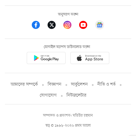
অনুসরণ করুন
মোবাইল অ্যাপস ডাউনলোড করুন
আমাদের সম্পর্কে
বিজ্ঞাপন
সার্কুলেশন
নীতি ও শর্ত
যোগাযোগ
নিউজলেটার
সম্পাদক ও প্রকাশক: মতিউর রহমান
স্বত্ব © ১৯৯৮-২০২৬ প্রথম আলো