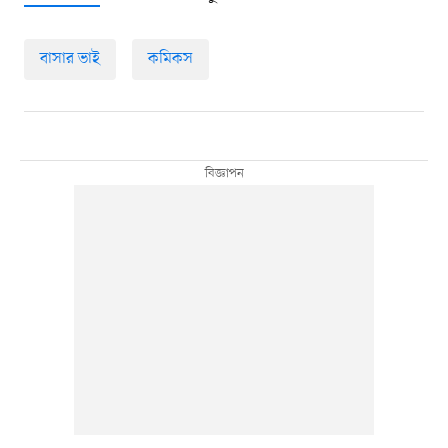
বাসার ভাই
কমিকস