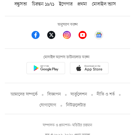
বন্ধুসভা
চিরন্তন ১৯৭১
ইপেপার
প্রথমা
মোবাইল ভ্যাস
অনুসরণ করুন
মোবাইল অ্যাপস ডাউনলোড করুন
আমাদের সম্পর্কে
বিজ্ঞাপন
সার্কুলেশন
নীতি ও শর্ত
যোগাযোগ
নিউজলেটার
সম্পাদক ও প্রকাশক: মতিউর রহমান