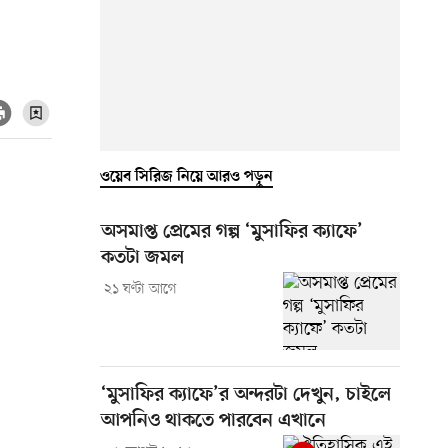
ওয়েব সিরিজ নিয়ে আরও পড়ুন
অসমাপ্ত প্রেমের গল্প ‘মুসাফির ক্যাফে’
কতটা জমল
২১ ঘণ্টা আগে
‘মুসাফির ক্যাফে’র অন্দরটা দেখুন, চাইলে
আপনিও থাকতে পারবেন এখানে