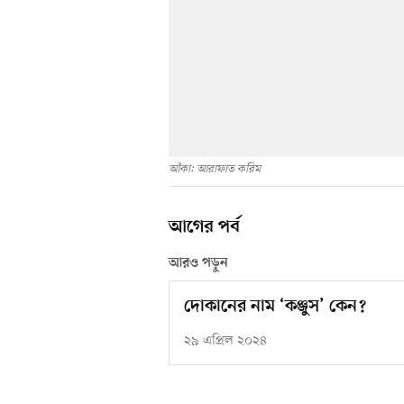
আঁকা: আরাফাত করিম
আগের পর্ব
আরও পড়ুন
দোকানের নাম ‘কঞ্জুস’ কেন?
২৯ এপ্রিল ২০২৪