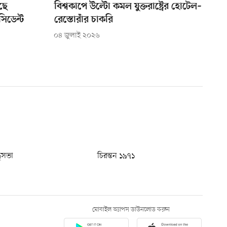
ছে
বিশ্বকাপে উল্টো কমল যুক্তরাষ্ট্রের হোটেল–
সিডেন্ট
রেস্তোরাঁর চাকরি
০৪ জুলাই ২০২৬
ধুসভা
চিরন্তন ১৯৭১
মোবাইল অ্যাপস ডাউনলোড করুন