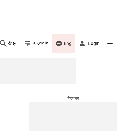
খুঁজুন
ই-পেপার
Login
Eng