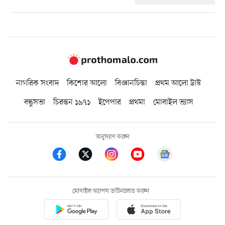
নাগরিক সংবাদ
কিশোর আলো
বিজ্ঞানচিন্তা
প্রথম আলো ট্রাস্ট
বন্ধুসভা
চিরন্তন ১৯৭১
ইপেপার
প্রথমা
মোবাইল ভ্যাস
অনুসরণ করুন
মোবাইল অ্যাপস ডাউনলোড করুন