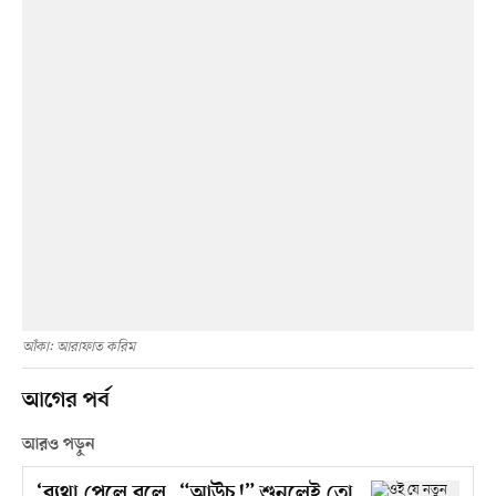
আঁকা: আরাফাত করিম
আগের পর্ব
আরও পড়ুন
‘ব্যথা পেলে বলে, “আউচ!” শুনলেই তো