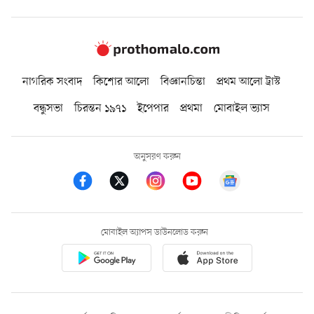
নাগরিক সংবাদ
কিশোর আলো
বিজ্ঞানচিন্তা
প্রথম আলো ট্রাস্ট
বন্ধুসভা
চিরন্তন ১৯৭১
ইপেপার
প্রথমা
মোবাইল ভ্যাস
অনুসরণ করুন
মোবাইল অ্যাপস ডাউনলোড করুন