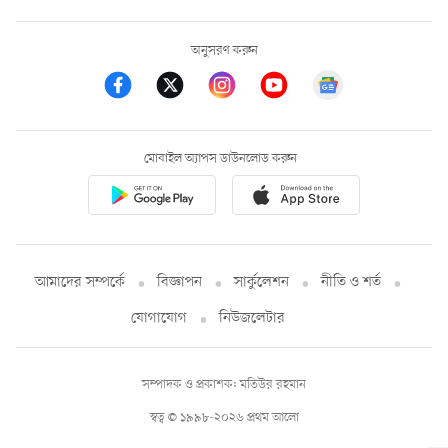
অনুসরণ করুন
মোবাইল অ্যাপস ডাউনলোড করুন
আমাদের সম্পর্কে
বিজ্ঞাপন
সার্কুলেশন
নীতি ও শর্ত
যোগাযোগ
নিউজলেটার
সম্পাদক ও প্রকাশক: মতিউর রহমান
স্বত্ব © ১৯৯৮-২০২৬ প্রথম আলো