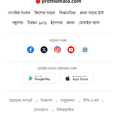
নাগরিক সংবাদ
কিশোর আলো
বিজ্ঞানচিন্তা
প্রথম আলো ট্রাস্ট
বন্ধুসভা
চিরন্তন ১৯৭১
ইপেপার
প্রথমা
মোবাইল ভ্যাস
অনুসরণ করুন
মোবাইল অ্যাপস ডাউনলোড করুন
আমাদের সম্পর্কে
বিজ্ঞাপন
সার্কুলেশন
নীতি ও শর্ত
যোগাযোগ
নিউজলেটার