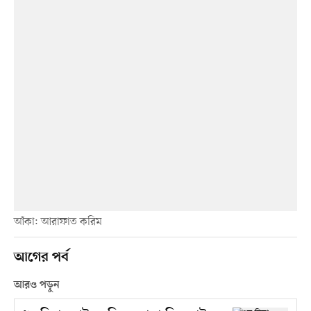
আঁকা: আরাফাত করিম
আগের পর্ব
আরও পড়ুন