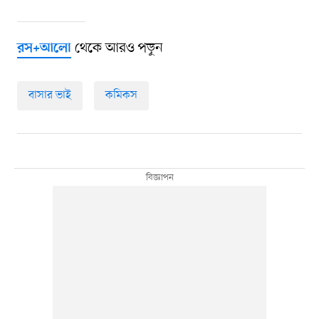
থেকে আরও পড়ুন
রস+আলো
বাসার ভাই
কমিকস