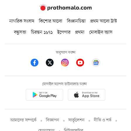
নাগরিক সংবাদ
কিশোর আলো
বিজ্ঞানচিন্তা
প্রথম আলো ট্রাস্ট
বন্ধুসভা
চিরন্তন ১৯৭১
ইপেপার
প্রথমা
মোবাইল ভ্যাস
অনুসরণ করুন
মোবাইল অ্যাপস ডাউনলোড করুন
আমাদের সম্পর্কে
বিজ্ঞাপন
সার্কুলেশন
নীতি ও শর্ত
যোগাযোগ
নিউজলেটার