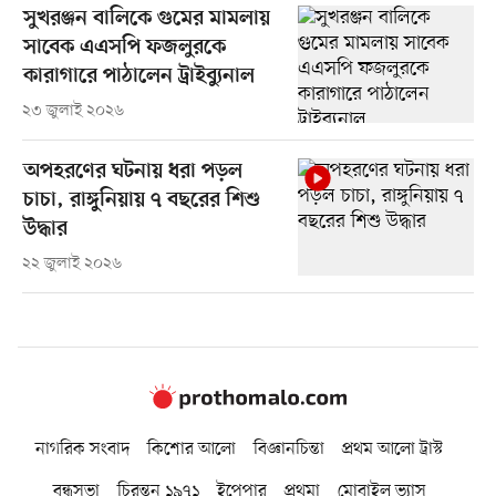
সুখরঞ্জন বালিকে গুমের মামলায়
সাবেক এএসপি ফজলুরকে
কারাগারে পাঠালেন ট্রাইব্যুনাল
২৩ জুলাই ২০২৬
অপহরণের ঘটনায় ধরা পড়ল
চাচা, রাঙ্গুনিয়ায় ৭ বছরের শিশু
উদ্ধার
২২ জুলাই ২০২৬
নাগরিক সংবাদ
কিশোর আলো
বিজ্ঞানচিন্তা
প্রথম আলো ট্রাস্ট
বন্ধুসভা
চিরন্তন ১৯৭১
ইপেপার
প্রথমা
মোবাইল ভ্যাস