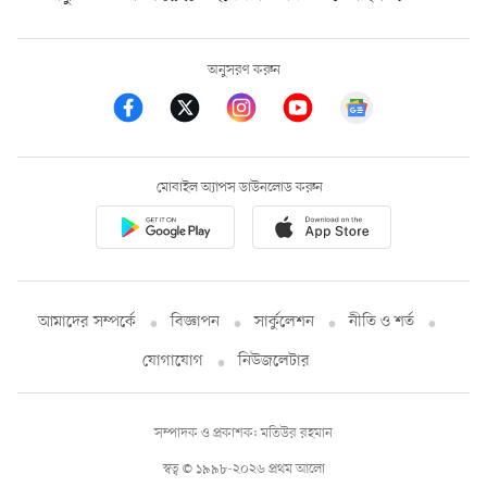
অনুসরণ করুন
মোবাইল অ্যাপস ডাউনলোড করুন
আমাদের সম্পর্কে
বিজ্ঞাপন
সার্কুলেশন
নীতি ও শর্ত
যোগাযোগ
নিউজলেটার
সম্পাদক ও প্রকাশক: মতিউর রহমান
স্বত্ব © ১৯৯৮-২০২৬ প্রথম আলো