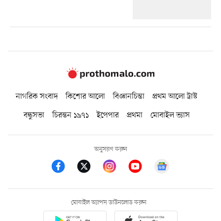
নাগরিক সংবাদ
কিশোর আলো
বিজ্ঞানচিন্তা
প্রথম আলো ট্রাস্ট
বন্ধুসভা
চিরন্তন ১৯৭১
ইপেপার
প্রথমা
মোবাইল ভ্যাস
অনুসরণ করুন
মোবাইল অ্যাপস ডাউনলোড করুন