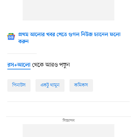
প্রথম আলোর খবর পেতে গুগল নিউজ চ্যানেল ফলো
করুন
থেকে আরও পড়ুন
রস+আলো
পিনাটস
একটু থামুন
কমিকস