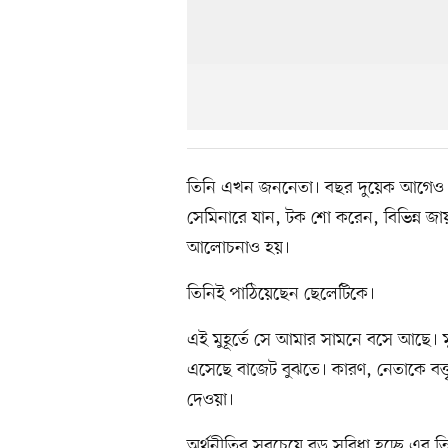
তিনি এখন জননেতা। বছর দুয়েক আগেও ছি
সেমিনারে যান, টক শো করেন, বিভিন্ন জায়গ
আলোচনাও হয়।
তিনিই পাঠিয়েছেন ছেলেটিকে।
এই মুহূর্তে সে আমার সামনে বসে আছে। 
এসেছে বাজেট বুঝতে। কারণ, নেতাকে বক্ত
দেওয়া।
অর্থনীতির সবচেয়ে বড় সুবিধা হচ্ছে এর ত