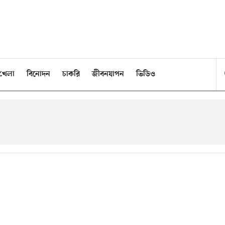
খেলা
বিনোদন
চাকরি
জীবনযাপন
ভিডিও