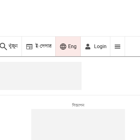
খুঁজুন
ই-পেপার
Login
Eng