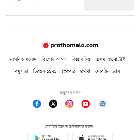
নাগরিক সংবাদ
কিশোর আলো
বিজ্ঞানচিন্তা
প্রথম আলো ট্রাস্ট
বন্ধুসভা
চিরন্তন ১৯৭১
ইপেপার
প্রথমা
মোবাইল ভ্যাস
অনুসরণ করুন
মোবাইল অ্যাপস ডাউনলোড করুন