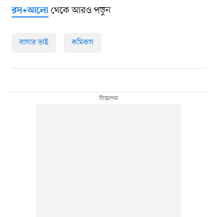
থেকে আরও পড়ুন
রস+আলো
বাসার ভাই
কমিকস