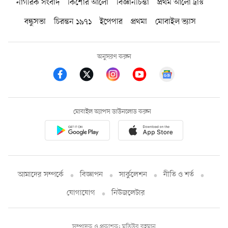
নাগরিক সংবাদ
কিশোর আলো
বিজ্ঞানচিন্তা
প্রথম আলো ট্রাস্ট
বন্ধুসভা
চিরন্তন ১৯৭১
ইপেপার
প্রথমা
মোবাইল ভ্যাস
অনুসরণ করুন
মোবাইল অ্যাপস ডাউনলোড করুন
আমাদের সম্পর্কে
বিজ্ঞাপন
সার্কুলেশন
নীতি ও শর্ত
যোগাযোগ
নিউজলেটার
সম্পাদক ও প্রকাশক: মতিউর রহমান