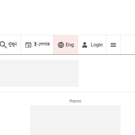
খুঁজুন
ই-পেপার
Login
Eng