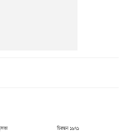
ধুসভা
চিরন্তন ১৯৭১