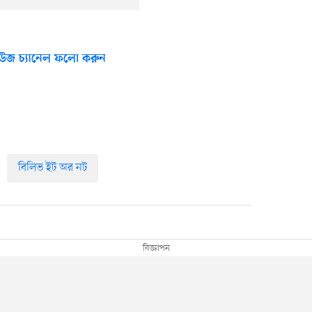
উজ চ্যানেল ফলো করুন
বিলিভ ইট অর নট