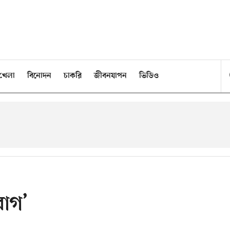
খেলা
বিনোদন
চাকরি
জীবনযাপন
ভিডিও
বাগ’