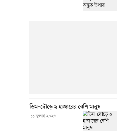
ডিম–দৌড়ে ২ হাজারের বেশি মানুষ
১১ জুলাই ২০২৬