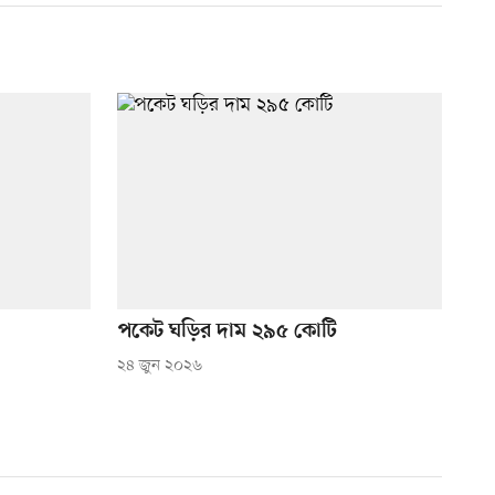
পকেট ঘড়ির দাম ২৯৫ কোটি
২৪ জুন ২০২৬