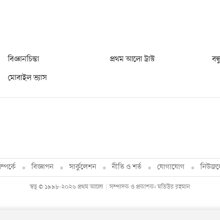
বিজ্ঞানচিন্তা
প্রথম আলো ট্রাস্ট
বন্
মোবাইল ভ্যাস
্পর্কে
বিজ্ঞাপন
সার্কুলেশন
নীতি ও শর্ত
যোগাযোগ
নিউজল
স্বত্ব © ১৯৯৮-২০২৬ প্রথম আলো
সম্পাদক ও প্রকাশক: মতিউর রহমান