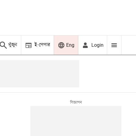
খুঁজুন
ই-পেপার
Login
Eng