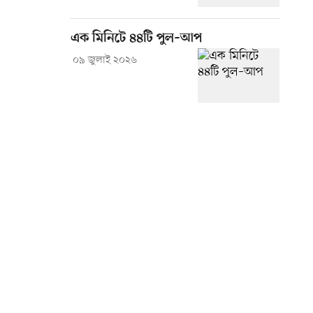
এক মিনিটে ৪৪টি পুল–আপ
০৯ জুলাই ২০২৬