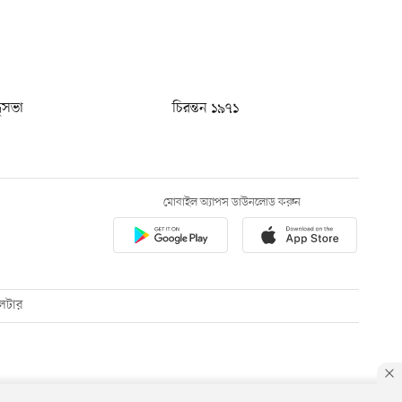
ধুসভা
চিরন্তন ১৯৭১
মোবাইল অ্যাপস ডাউনলোড করুন
েটার