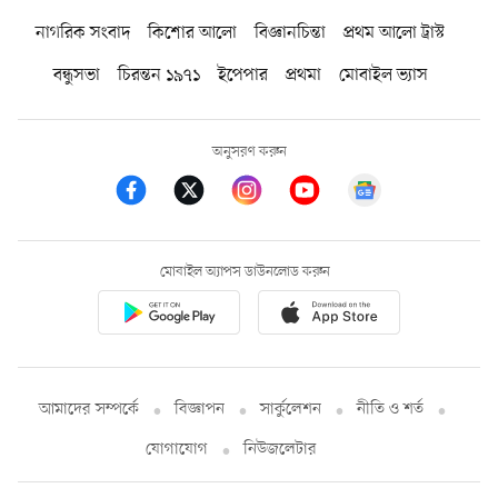
নাগরিক সংবাদ
কিশোর আলো
বিজ্ঞানচিন্তা
প্রথম আলো ট্রাস্ট
বন্ধুসভা
চিরন্তন ১৯৭১
ইপেপার
প্রথমা
মোবাইল ভ্যাস
অনুসরণ করুন
মোবাইল অ্যাপস ডাউনলোড করুন
আমাদের সম্পর্কে
বিজ্ঞাপন
সার্কুলেশন
নীতি ও শর্ত
যোগাযোগ
নিউজলেটার