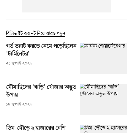
বিলিভ ইট অর নট নিয়ে আরও পড়ুন
গর্ত ভরাট করতে নেমে পড়েছিলেন
‘টার্মিনেটর’
২১ জুলাই ২০২৬
মৌমাছিদের ‘বাড়ি’ খোঁজার অদ্ভুত
উপায়
১৪ জুলাই ২০২৬
ডিম–দৌড়ে ২ হাজারের বেশি