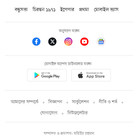
বন্ধুসভা
চিরন্তন ১৯৭১
ইপেপার
প্রথমা
মোবাইল ভ্যাস
অনুসরণ করুন
মোবাইল অ্যাপস ডাউনলোড করুন
আমাদের সম্পর্কে
বিজ্ঞাপন
সার্কুলেশন
নীতি ও শর্ত
যোগাযোগ
নিউজলেটার
সম্পাদক ও প্রকাশক: মতিউর রহমান