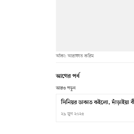
আঁকা: আরাফাত করিম
আগের পর্ব
আরও পড়ুন
সিনিয়র ডাকাত কইলো, দাঁড়াইয়া 
২৯ জুন ২০২৫