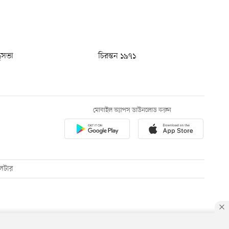
ধুসভা
চিরন্তন ১৯৭১
মোবাইল অ্যাপস ডাউনলোড করুন
েটার