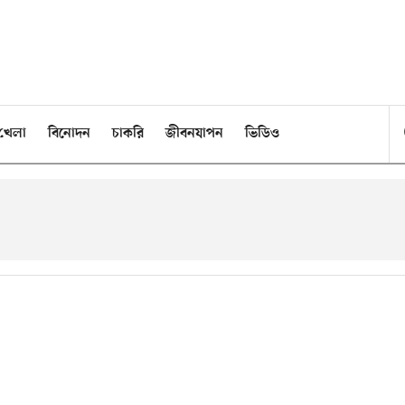
খেলা
বিনোদন
চাকরি
জীবনযাপন
ভিডিও