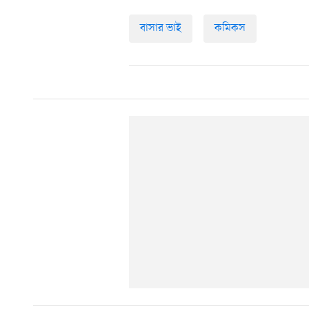
বাসার ভাই
কমিকস