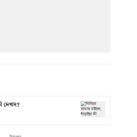
কী দেখস?