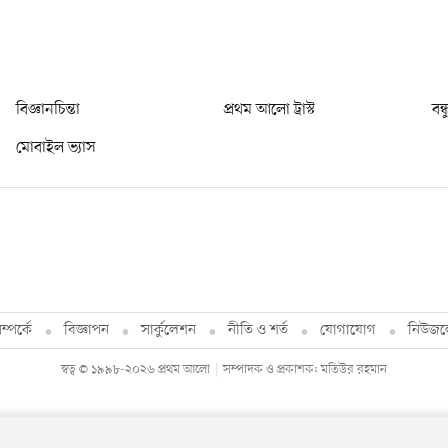
বিজ্ঞানচিন্তা
প্রথম আলো ট্রাস্ট
বন্
মোবাইল ভ্যাস
্পর্কে
বিজ্ঞাপন
সার্কুলেশন
নীতি ও শর্ত
যোগাযোগ
নিউজল
স্বত্ব © ১৯৯৮-২০২৬ প্রথম আলো
সম্পাদক ও প্রকাশক: মতিউর রহমান