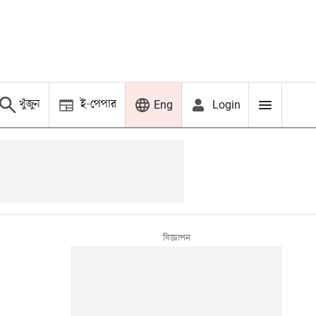
খুঁজুন
ই-পেপার
Login
Eng