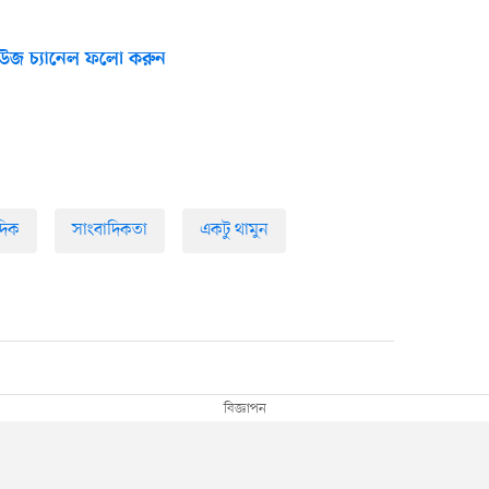
উজ চ্যানেল ফলো করুন
দিক
সাংবাদিকতা
একটু থামুন