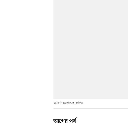
আঁকা: আরাফাত করিম
আগের পর্ব