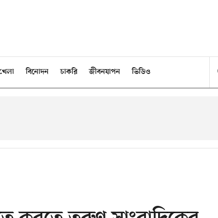
খেলা
বিনোদন
চাকরি
জীবনযাপন
ভিডিও