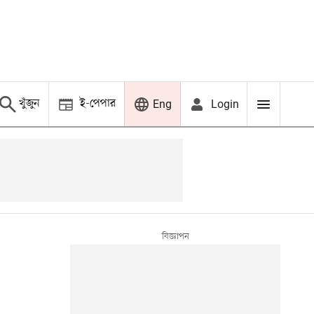
খুঁজুন
ই-পেপার
Login
Eng