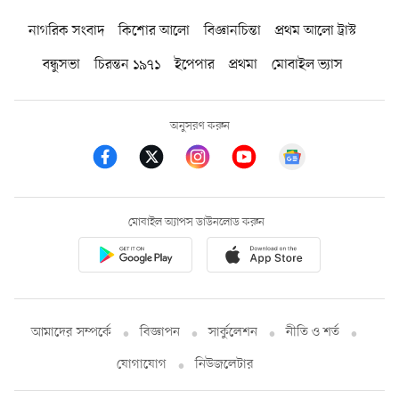
নাগরিক সংবাদ
কিশোর আলো
বিজ্ঞানচিন্তা
প্রথম আলো ট্রাস্ট
বন্ধুসভা
চিরন্তন ১৯৭১
ইপেপার
প্রথমা
মোবাইল ভ্যাস
অনুসরণ করুন
মোবাইল অ্যাপস ডাউনলোড করুন
আমাদের সম্পর্কে
বিজ্ঞাপন
সার্কুলেশন
নীতি ও শর্ত
যোগাযোগ
নিউজলেটার