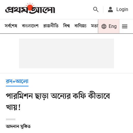
Login
সর্বশেষ
বাংলাদেশ
রাজনীতি
বিশ্ব
বাণিজ্য
মতামত
খেলা
Eng
বিনো
রস+আলো
পারমিশন ছাড়া অন্যের কফি কীভাবে
খায়!
আদনান মুকিত