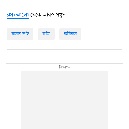
থেকে আরও পড়ুন
রস+আলো
বাসার ভাই
কফি
কমিকস