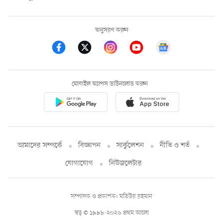
অনুসরণ করুন
মোবাইল অ্যাপস ডাউনলোড করুন
আমাদের সম্পর্কে
বিজ্ঞাপন
সার্কুলেশন
নীতি ও শর্ত
যোগাযোগ
নিউজলেটার
সম্পাদক ও প্রকাশক: মতিউর রহমান
স্বত্ব © ১৯৯৮-২০২৬ প্রথম আলো