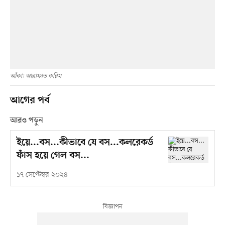
আঁকা: আরাফাত করিম
আগের পর্ব
আরও পড়ুন
ইয়ে...বস...কীভাবে যে বস...কলরেকর্ড
ফাঁস হয়ে গেল বস...
১৭ সেপ্টেম্বর ২০২৪