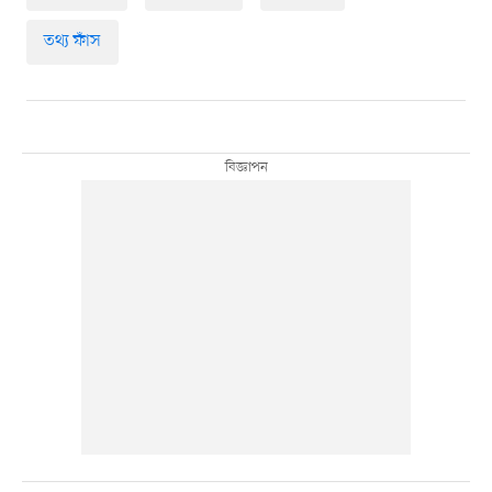
তথ্য ফাঁস