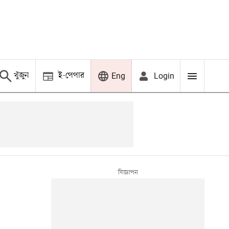
খুঁজুন
ই-পেপার
Login
Eng