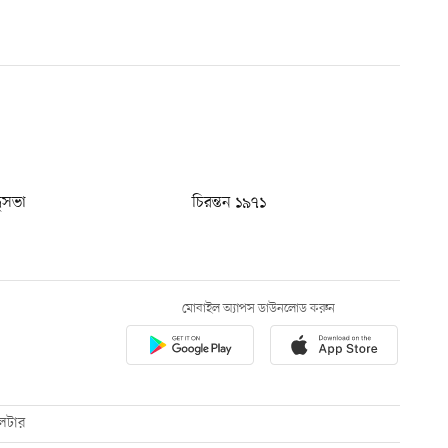
ধুসভা
চিরন্তন ১৯৭১
মোবাইল অ্যাপস ডাউনলোড করুন
েটার