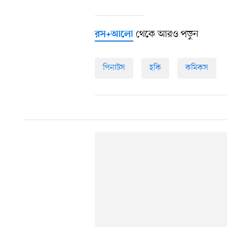
থেকে আরও পড়ুন
রস+আলো
পিনাটস
হকি
কমিকস