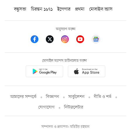
বন্ধুসভা
চিরন্তন ১৯৭১
ইপেপার
প্রথমা
মোবাইল ভ্যাস
অনুসরণ করুন
মোবাইল অ্যাপস ডাউনলোড করুন
আমাদের সম্পর্কে
বিজ্ঞাপন
সার্কুলেশন
নীতি ও শর্ত
যোগাযোগ
নিউজলেটার
সম্পাদক ও প্রকাশক: মতিউর রহমান