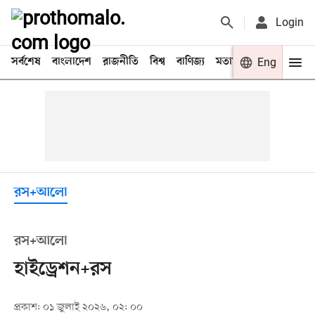
Login
সর্বশেষ
বাংলাদেশ
রাজনীতি
বিশ্ব
বাণিজ্য
মতামত
খেলা
Eng
বিনো
রস+আলো
রস‍+আলো
হাইড্রেশন‍+রস
প্রকাশ: ০১ জুলাই ২০২৬, ০২: ০০