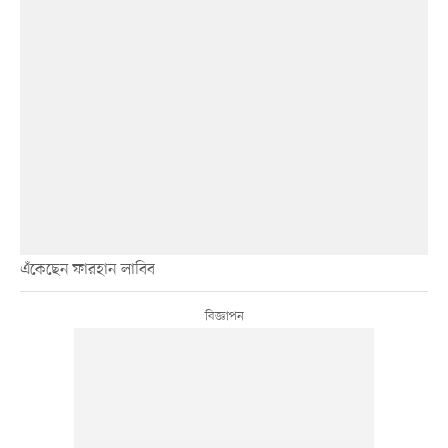
এঁকেছেন ফারহান লাবিব