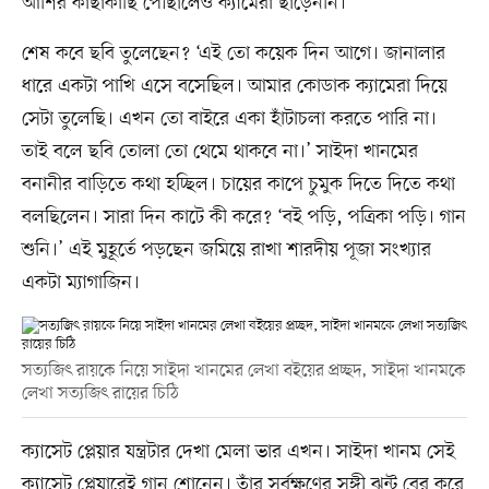
আশির কাছাকাছি পৌঁছালেও ক্যামেরা ছাড়েননি।
শেষ কবে ছবি তুলেছেন? ‘এই তো কয়েক দিন আগে। জানালার
ধারে একটা পাখি এসে বসেছিল। আমার কোডাক ক্যামেরা দিয়ে
সেটা তুলেছি। এখন তো বাইরে একা হাঁটাচলা করতে পারি না।
তাই বলে ছবি তোলা তো থেমে থাকবে না।’ সাইদা খানমের
বনানীর বাড়িতে কথা হচ্ছিল। চায়ের কাপে চুমুক দিতে দিতে কথা
বলছিলেন। সারা দিন কাটে কী করে? ‘বই পড়ি, পত্রিকা পড়ি। গান
শুনি।’ এই মুহূর্তে পড়ছেন জমিয়ে রাখা শারদীয় পূজা সংখ্যার
একটা ম্যাগাজিন।
সত্যজিৎ​ রায়কে নিয়ে সাইদা খানমের লেখা ব​ইয়ের প্রচ্ছদ, সাইদা খানমকে
লেখা সত্যজিৎ​ রায়ের চিঠি
ক্যাসেট প্লেয়ার যন্ত্রটার দেখা মেলা ভার এখন। সাইদা খানম সেই
ক্যাসেট প্লেয়ারেই গান শোনেন। তাঁর সর্বক্ষণের সঙ্গী ঝন্টু বের করে