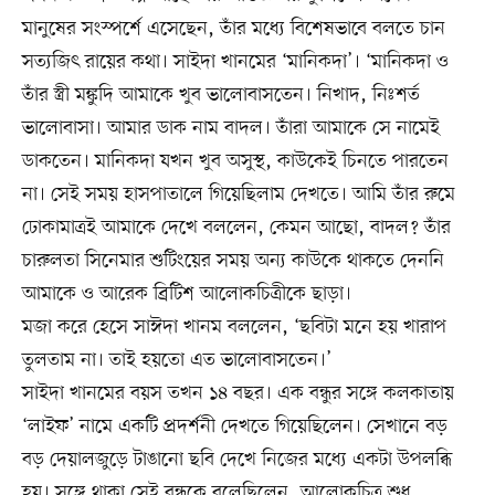
মানুষের সংস্পর্শে এসেছেন, তাঁর মধ্যে বিশেষভাবে বলতে চান
সত্যজিৎ রায়ের কথা। সাইদা খানমের ‘মানিকদা’। ‘মানিকদা ও
তাঁর স্ত্রী মঙ্কুদি আমাকে খুব ভালোবাসতেন। নিখাদ, নিঃশর্ত
ভালোবাসা। আমার ডাক নাম বাদল। তাঁরা আমাকে সে নামেই
ডাকতেন। মানিকদা যখন খুব অসুস্থ, কাউকেই চিনতে পারতেন
না। সেই সময় হাসপাতালে গিয়েছিলাম দেখতে। আমি তাঁর রুমে
ঢোকামাত্রই আমাকে দেখে বললেন, কেমন আছো, বাদল? তাঁর
চারুলতা সিনেমার শুটিংয়ের সময় অন্য কাউকে থাকতে দেননি
আমাকে ও আরেক ব্রিটিশ আলোকচিত্রীকে ছাড়া।
মজা করে হেসে সাঈদা খানম বললেন, ‘ছবিটা মনে হয় খারাপ
তুলতাম না। তাই হয়তো এত ভালোবাসতেন।’
সাইদা খানমের বয়স তখন ১৪ বছর। এক বন্ধুর সঙ্গে কলকাতায়
‘লাইফ’ নামে একটি প্রদর্শনী দেখতে গিয়েছিলেন। সেখানে বড়
বড় দেয়ালজুড়ে টাঙানো ছবি দেখে নিজের মধ্যে একটা উপলব্ধি
হয়। সঙ্গে থাকা সেই বন্ধুকে বলেছিলেন, আলোকচিত্র শুধু