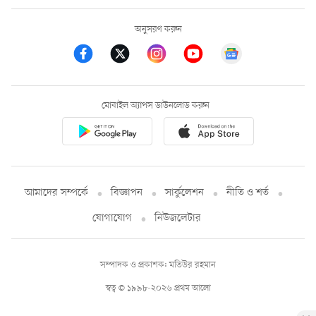
অনুসরণ করুন
মোবাইল অ্যাপস ডাউনলোড করুন
আমাদের সম্পর্কে
বিজ্ঞাপন
সার্কুলেশন
নীতি ও শর্ত
যোগাযোগ
নিউজলেটার
সম্পাদক ও প্রকাশক: মতিউর রহমান
স্বত্ব © ১৯৯৮-২০২৬ প্রথম আলো