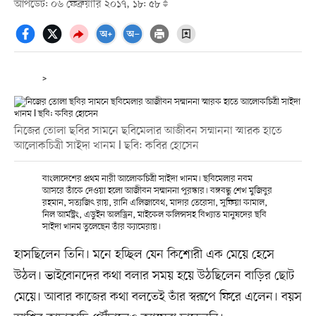
আপডেট: ০৬ ফেব্রুয়ারি ২০১৭, ১৮: ৫৮
>
নিজের তোলা ছবির সামনে ছবিমেলার আজীবন সম্মাননা স্মারক হাতে
আলোকচিত্রী সাইদা খানম l ছবি: কবির হোসেন
বাংলাদেশের প্রথম নারী আলোকচিত্রী সাইদা খানম। ছবিমেলার নবম
আসরে তাঁকে দেওয়া হলো আজীবন সম্মাননা পুরস্কার। বঙ্গবন্ধু শেখ মুজিবুর
রহমান, সত্যজিৎ রায়, রানি এলিজাবেথ, মাদার তেরেসা, সুফিয়া কামাল,
নিল আর্মস্ট্রং, এডুইন অলড্রিন, মাইকেল কলিন্সসহ বিখ্যাত মানুষদের ছবি
সাইদা খানম তুলেছেন তাঁর ক্যামেরায়।
হাসছিলেন তিনি। মনে হচ্ছিল যেন কিশোরী এক মেয়ে হেসে
উঠল। ভাইবোনদের কথা বলার সময় হয়ে উঠছিলেন বাড়ির ছোট
মেয়ে। আবার কাজের কথা বলতেই তাঁর স্বরূপে ফিরে এলেন। বয়স