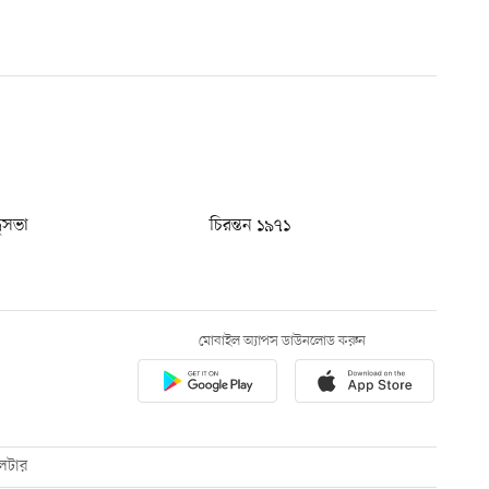
ধুসভা
চিরন্তন ১৯৭১
মোবাইল অ্যাপস ডাউনলোড করুন
েটার