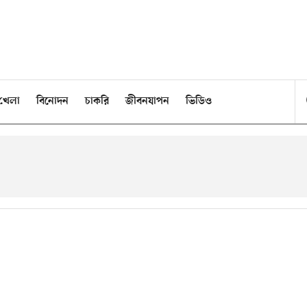
খেলা
বিনোদন
চাকরি
জীবনযাপন
ভিডিও