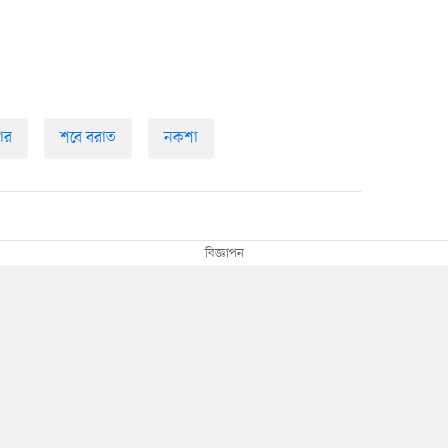
ার
শবে বরাত
নকশা