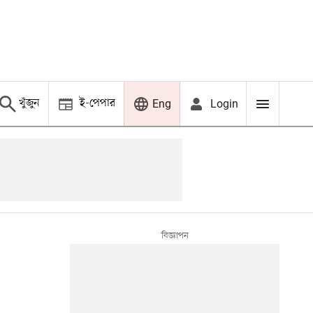
খুঁজুন
ই-পেপার
Login
Eng