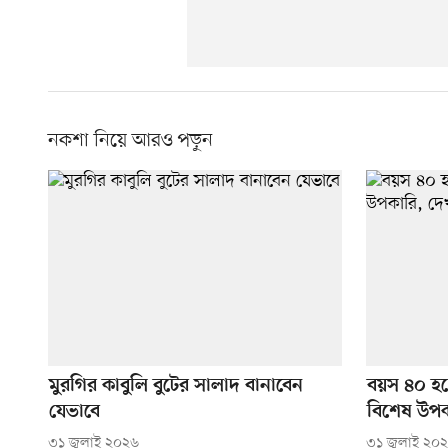
নকশা নিয়ে আরও পড়ুন
মুরগির কাবুলি বুটের সালাদ বানাবেন
বয়স ৪০ হল
যেভাবে
বিশেষ উপক
৩১ জুলাই ২০২৬
৩১ জুলাই ২০