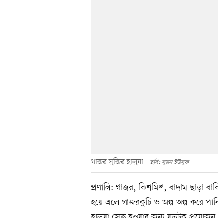
গাজর সুজির হালুয়া
ছবি: সুমন ইউসুফ
প্রণালি: গাজর, কিশমিশ, বাদাম ছাড়া ব
হয়ে এলে গাজরকুচি ও অল্প অল্প করে পান
হালুয়া সেদ্ধ হওয়ার জন্য যতটুকু প্রয়োজন,