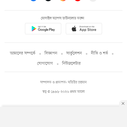
মোবাইল অ্যাপস ডাউনলোড করুন
আমাদের সম্পর্কে
বিজ্ঞাপন
সার্কুলেশন
নীতি ও শর্ত
যোগাযোগ
নিউজলেটার
সম্পাদক ও প্রকাশক: মতিউর রহমান
স্বত্ব © ১৯৯৮-২০২৬ প্রথম আলো
By using this site, you agree to our
Privacy Policy
.
OK