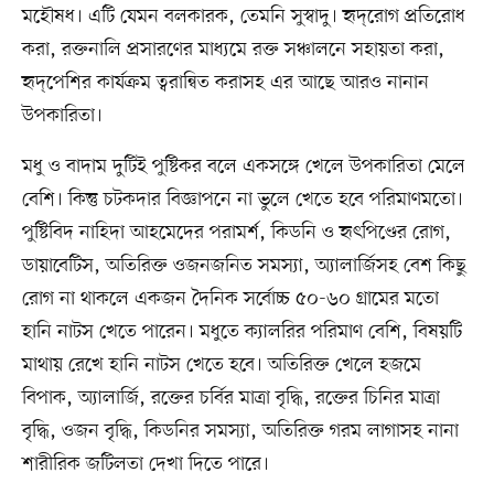
মহৌষধ। এটি যেমন বলকারক, তেমনি সুস্বাদু। হৃদ্‌রোগ প্রতিরোধ
করা, রক্তনালি প্রসারণের মাধ্যমে রক্ত সঞ্চালনে সহায়তা করা,
হৃদ্‌পেশির কার্যক্রম ত্বরান্বিত করাসহ এর আছে আরও নানান
উপকারিতা।
মধু ও বাদাম দুটিই পুষ্টিকর বলে একসঙ্গে খেলে উপকারিতা মেলে
বেশি। কিন্তু চটকদার বিজ্ঞাপনে না ভুলে খেতে হবে পরিমাণমতো।
পুষ্টিবিদ নাহিদা আহমেদের পরামর্শ, কিডনি ও হৃৎপিণ্ডের রোগ,
ডায়াবেটিস, অতিরিক্ত ওজনজনিত সমস্যা, অ্যালার্জিসহ বেশ কিছু
রোগ না থাকলে একজন দৈনিক সর্বোচ্চ ৫০-৬০ গ্রামের মতো
হানি নাটস খেতে পারেন। মধুতে ক্যালরির পরিমাণ বেশি, বিষয়টি
মাথায় রেখে হানি নাটস খেতে হবে। অতিরিক্ত খেলে হজমে
বিপাক, অ্যালার্জি, রক্তের চর্বির মাত্রা বৃদ্ধি, রক্তের চিনির মাত্রা
বৃদ্ধি, ওজন বৃদ্ধি, কিডনির সমস্যা, অতিরিক্ত গরম লাগাসহ নানা
শারীরিক জটিলতা দেখা দিতে পারে।