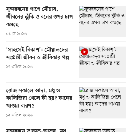
সুন্দরবনের পাশে মৌচাষ,
জীবনের ঝুঁকি ও বনের ওপর চাপ
কমছে
০১ মে ২০২৬
‘সাহসেই বিকাশ’: মৌয়ালদের
সংগ্রামী জীবন ও জীবিকার গল্প
২৭ এপ্রিল ২০২৬
রোজ সকালে আদা, মধু ও
কালিজিরা খেলে কী হয়? কাদের
খাওয়া বারণ?
১২ এপ্রিল ২০২৬
সুন্দরবনে ডাকাত–আতঙ্ক, মধু