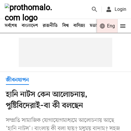
Login
সর্বশেষ
বাংলাদেশ
রাজনীতি
বিশ্ব
বাণিজ্য
মতামত
খেলা
Eng
বিনো
জীবনযাপন
হানি নাটস কেন আলোচনায়,
পুষ্টিবিদেরাই–বা কী বলছেন
সম্প্রতি সামাজিক যোগাযোগমাধ্যমে আলোচনায় আছে
‘হানি নাটস’। বাংলায় কী বলা যায়? মধুময় বাদাম? সহজ