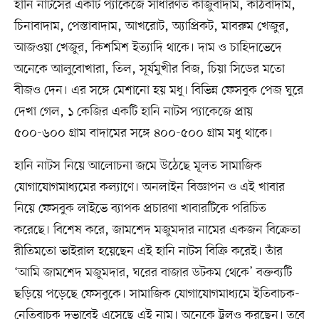
হানি নাটসের একটি প্যাকেজে সাধারণত কাজুবাদাম, কাঠবাদাম,
চিনাবাদাম, পেস্তাবাদাম, আখরোট, অ্যাপ্রিকট, মাবরুম খেজুর,
আজওয়া খেজুর, কিশমিশ ইত্যাদি থাকে। দাম ও চাহিদাভেদে
অনেকে আলুবোখারা, তিল, সূর্যমুখীর বিজ, চিয়া সিডের মতো
বীজও দেন। এর সঙ্গে মেশানো হয় মধু। বিভিন্ন ফেসবুক পেজ ঘুরে
দেখা গেল, ১ কেজির একটি হানি নাটস প্যাকেজে প্রায়
৫০০-৬০০ গ্রাম বাদামের সঙ্গে ৪০০-৫০০ গ্রাম মধু থাকে।
হানি নাটস নিয়ে আলোচনা জমে উঠেছে মূলত সামাজিক
যোগাযোগমাধ্যমের কল্যাণে। অনলাইন বিজ্ঞাপন ও এই খাবার
নিয়ে ফেসবুক লাইভে ব্যাপক প্রচারণা খাবারটিকে পরিচিত
করেছে। বিশেষ করে, জামশেদ মজুমদার নামের একজন বিক্রেতা
রীতিমতো ভাইরাল হয়েছেন এই হানি নাটস বিক্রি করেই। তাঁর
‘আমি জামশেদ মজুমদার, ঘরের বাজার ডটকম থেকে’ বক্তব্যটি
ছড়িয়ে পড়েছে ফেসবুকে। সামাজিক যোগাযোগমাধ্যমে ইতিবাচক-
নেতিবাচক দুভাবেই এসেছে এই নাম। অনেকে ট্রলও করছেন। তবে