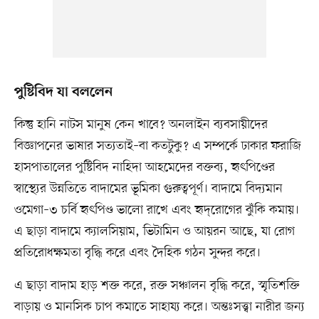
পুষ্টিবিদ যা বললেন
কিন্তু হানি নাটস মানুষ কেন খাবে? অনলাইন ব্যবসায়ীদের
বিজ্ঞাপনের ভাষার সত্যতাই–বা কতটুকু? এ সম্পর্কে ঢাকার ফরাজি
হাসপাতালের পুষ্টিবিদ নাহিদা আহমেদের বক্তব্য, হৃৎপিণ্ডের
স্বাস্থ্যের উন্নতিতে বাদামের ভূমিকা গুরুত্বপূর্ণ। বাদামে বিদ্যমান
ওমেগা–৩ চর্বি হৃৎপিণ্ড ভালো রাখে এবং হৃদ্‌রোগের ঝুঁকি কমায়।
এ ছাড়া বাদামে ক্যালসিয়াম, ভিটামিন ও আয়রন আছে, যা রোগ
প্রতিরোধক্ষমতা বৃদ্ধি করে এবং দৈহিক গঠন সুন্দর করে।
এ ছাড়া বাদাম হাড় শক্ত করে, রক্ত সঞ্চালন বৃদ্ধি করে, স্মৃতিশক্তি
বাড়ায় ও মানসিক চাপ কমাতে সাহায্য করে। অন্তঃসত্ত্বা নারীর জন্য