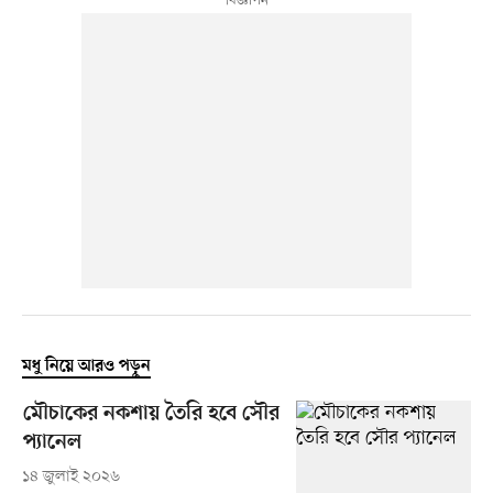
মধু নিয়ে আরও পড়ুন
মৌচাকের নকশায় তৈরি হবে সৌর
প্যানেল
১৪ জুলাই ২০২৬