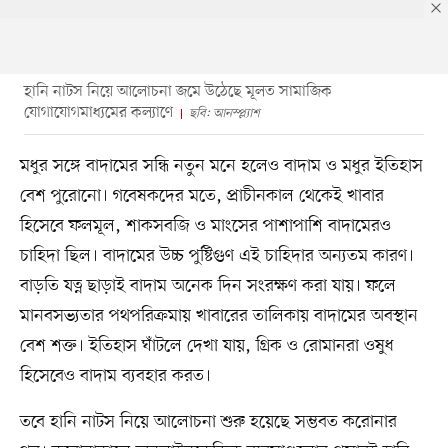
হানি নাটস নিয়ে আলোচনা জমে উঠেছে মূলত সামাজিক
যোগাযোগমাধ্যমের কল্যাণে
ছবি: আনস্প্ল্যাশ
মধুর সঙ্গে বাদামের সন্ধি নতুন মনে হলেও বাদাম ও মধুর ইতিহাস
বেশ পুরোনো। গবেষকদের মতে, প্রাচীনকাল থেকেই খাবার
হিসেবে ফলমূল, শাকসবজি ও মাংসের পাশাপাশি বাদামেরও
চাহিদা ছিল। বাদামের উচ্চ পুষ্টিগুণ এই চাহিদার অন্যতম কারণ।
বাড়তি যত্ন ছাড়াই বাদাম অনেক দিন সংরক্ষণ করা যায়। ফলে
মানবসভ্যতার পথপরিক্রমায় খাবারের তালিকায় বাদামের অবস্থান
বেশ শক্ত। ইতিহাস ঘাঁটলে দেখা যায়, গ্রিক ও রোমানরা ওষুধ
হিসেবেও বাদাম ব্যবহার করত।
তবে হানি নাটস নিয়ে আলোচনা শুরু হয়েছে সম্ভবত করোনার