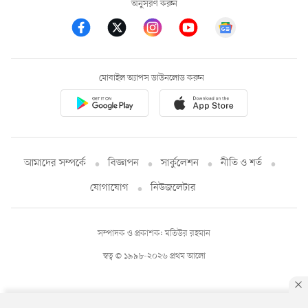
অনুসরণ করুন
মোবাইল অ্যাপস ডাউনলোড করুন
আমাদের সম্পর্কে
বিজ্ঞাপন
সার্কুলেশন
নীতি ও শর্ত
যোগাযোগ
নিউজলেটার
সম্পাদক ও প্রকাশক: মতিউর রহমান
স্বত্ব © ১৯৯৮-২০২৬ প্রথম আলো