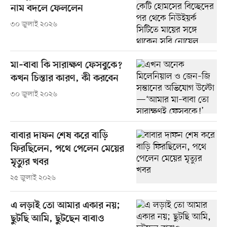
নাম বদলে ফেললেন
৩০ জুলাই ২০২৬
মা–বাবা কি সারাক্ষণ ফেসবুকে?
কখন চিন্তার কারণ, কী করবেন
৩০ জুলাই ২০২৬
বাবার দাফন শেষ করে বাড়ি
ফিরছিলেন, পথে পেলেন মেয়ের
মৃত্যুর খবর
২৫ জুলাই ২০২৬
এ লড়াই তো আমার একার নয়;
ছুটছি আমি, ছুটছেন বাবাও