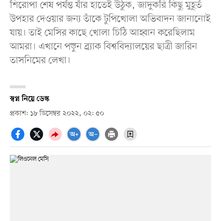
শিরোপা শেষ পর্যন্ত যাঁর হাতেই উঠুক, জাদুকরি কিছু মুহূর্ত
উপহার দেওয়ার জন্য তাঁকে টুপিখোলা অভিবাদন জানানোই
যায়। তাই মেসির কাছে খোলা চিঠি আহ্বান করেছিলাম
আমরা। এখানে পড়ুন ব্র্যাক বিশ্ববিদ্যালয়ের ছাত্রী জারিন
তাসনিমের লেখা।
স্বপ্ন নিয়ে ডেস্ক
প্রকাশ: ১৮ ডিসেম্বর ২০২২, ০২: ৫০