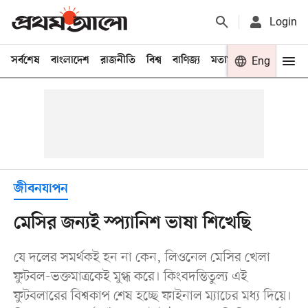
Login
সর্বশেষ
বাংলাদেশ
রাজনীতি
বিশ্ব
বাণিজ্য
মতামত
খেলা
Eng
বিনো
জীবনযাপন
মেসির জন্যই স্প্যানিশ ভাষা শিখেছি
যে দলের সমর্থকই হন না কেন, লিওনেল মেসির খেলা
ফুটবল-ভক্তমাত্রকেই মুগ্ধ করে। কিংবদন্তিতুল্য এই
ফুটবলারের বিশ্বকাপ শেষ হচ্ছে ফাইনাল ম্যাচের মধ্য দিয়ে।