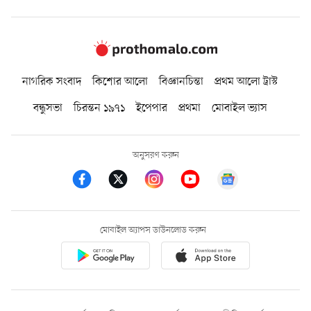
নাগরিক সংবাদ
কিশোর আলো
বিজ্ঞানচিন্তা
প্রথম আলো ট্রাস্ট
বন্ধুসভা
চিরন্তন ১৯৭১
ইপেপার
প্রথমা
মোবাইল ভ্যাস
অনুসরণ করুন
মোবাইল অ্যাপস ডাউনলোড করুন