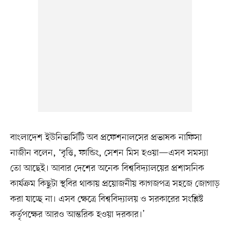
বাংলাদেশ ইউনিভার্সিটি অব প্রফেশনালসের প্রভাষক নাফিসা
নাজীন বলেন, ‘বৃত্তি, ফান্ডিং, সেশন মিস হওয়া—এসব সমস্যা
তো আছেই। আবার দেশের অনেক বিশ্ববিদ্যালয়ের প্রশাসনিক
কার্যক্রম কিছুটা স্থবির থাকায় প্রয়োজনীয় কাগজপত্র সহজে জোগাড়
করা যাচ্ছে না। এসব ক্ষেত্রে বিশ্ববিদ্যালয় ও সরকারের সংশ্লিষ্ট
কর্তৃপক্ষের আরও আন্তরিক হওয়া দরকার।’