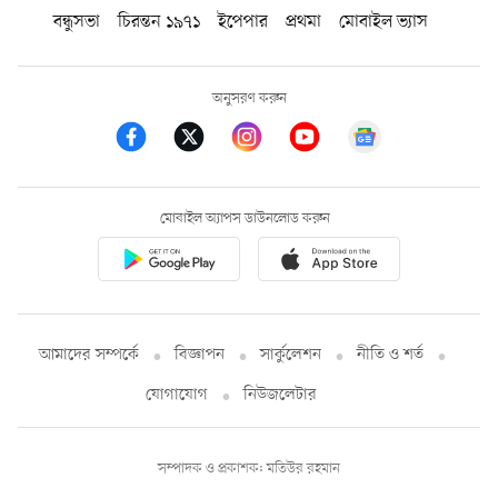
বন্ধুসভা
চিরন্তন ১৯৭১
ইপেপার
প্রথমা
মোবাইল ভ্যাস
অনুসরণ করুন
মোবাইল অ্যাপস ডাউনলোড করুন
আমাদের সম্পর্কে
বিজ্ঞাপন
সার্কুলেশন
নীতি ও শর্ত
যোগাযোগ
নিউজলেটার
সম্পাদক ও প্রকাশক: মতিউর রহমান