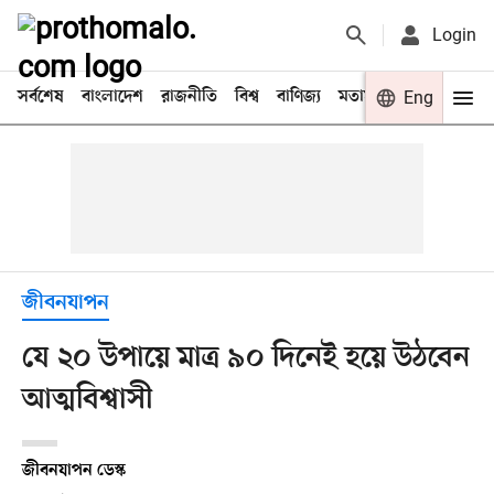
Login
সর্বশেষ
বাংলাদেশ
রাজনীতি
বিশ্ব
বাণিজ্য
মতামত
খেলা
Eng
বিনো
জীবনযাপন
যে ২০ উপায়ে মাত্র ৯০ দিনেই হয়ে উঠবেন
আত্মবিশ্বাসী
জীবনযাপন ডেস্ক