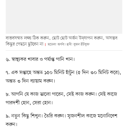
বাস্তবসম্মত লক্ষ্য ঠিক করুন, ছোট ছোট অর্জন উদ্‌যাপন করুন, অসম্ভব
কিছুর পেছনে ছুটবেন না
মডেল: অর্ণব। ছবি: সুমন ইউসুফ
৬. স্বাস্থ্যকর খাবার ও পর্যাপ্ত পানি খান।
৭. এক সপ্তাহে অন্তত ১৫০ মিনিট হাঁটুন (৫ দিন ৩০ মিনিট করে),
অন্তত ৩ দিন ব্যায়াম করুন।
৮. আপনি যে কাজ ভালো পারেন, সেই কাজ করুন। সেই কাজে
পারদর্শী হোন, সেরা হোন।
৯. নতুন কিছু শিখুন। তৈরি করুন। সৃজনশীল কাজে মনোনিবেশ
করুন।