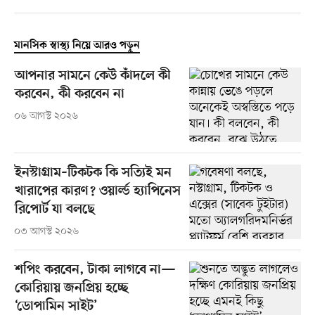
মানসিক স্বাস্থ্য নিয়ে আরও পড়ুন
আপনার সামনে কেউ কাঁদলে কী
করবেন, কী করবেন না
০৬ আগস্ট ২০২৬
ইনস্টাগ্রাম–টিকটক কি সত্যিই মন
খারাপের কারণ? ওয়ার্ল্ড হ্যাপিনেস
রিপোর্ট যা বলছে
০৩ আগস্ট ২০২৬
শপিং করবেন, টাকা লাগবে না—
কোরিয়ায় জনপ্রিয় হচ্ছে
‘ডোপামিন সাইট’