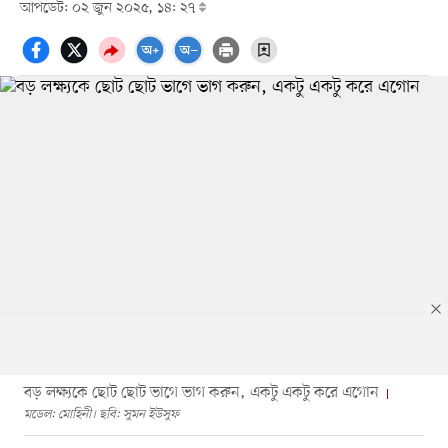
আপডেট: ০২ জুন ২০২৫, ১৪: ২৭
বড় লক্ষ্যকে ছোট ছোট ভাগে ভাগ করুন, একটু একটু করে এগোন
মডেল: মোহিনী। ছবি: সুমন ইউসুফ