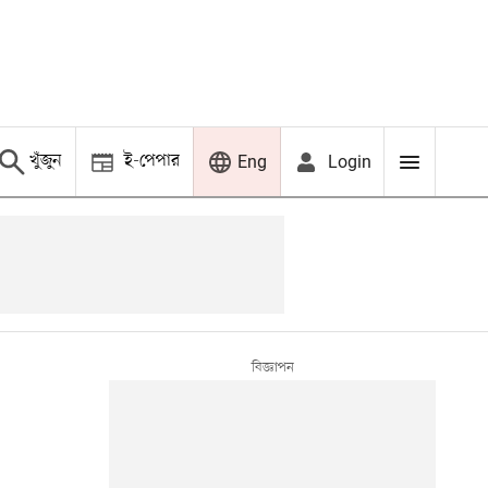
খুঁজুন
ই-পেপার
Login
Eng