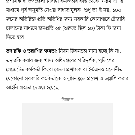
প্রশাসক বা উপজেলা নির্বাহী কর্মকর্তার কাছ থেকে ‘ফরম-এ’-র
মাধ্যমে পূর্ব অনুমতি নেওয়া বাধ্যতামূলক। শুধু তা–ই নয়, ১০০
জনের অতিরিক্ত প্রতি অতিথির জন্য সরকারি কোষাগারে ট্রেজারি
চালানের মাধ্যমে জনপ্রতি ২৫ (শুরুতে ছিল ১০) টাকা ফি জমা
দিতে হবে।
: নিয়ম ঠিকমতো মানা হচ্ছে কি না,
তদারকি ও তল্লাশির ক্ষমতা
তদারকি করার জন্য খাদ্য অধিদপ্তরের পরিদর্শক, পুলিশের
গেজেটেড কর্মকর্তা কিংবা জেলা প্রশাসক বা ইউএনও মনোনীত
যেকোনো সরকারি কর্মকর্তাকে অনুষ্ঠানস্থলে প্রবেশ ও তল্লাশি করার
আইনি ক্ষমতা দেওয়া হয়েছে।