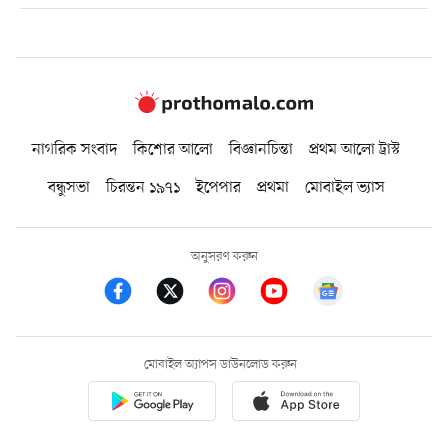
নাগরিক সংবাদ
কিশোর আলো
বিজ্ঞানচিন্তা
প্রথম আলো ট্রাস্ট
বন্ধুসভা
চিরন্তন ১৯৭১
ইপেপার
প্রথমা
মোবাইল ভ্যাস
অনুসরণ করুন
মোবাইল অ্যাপস ডাউনলোড করুন