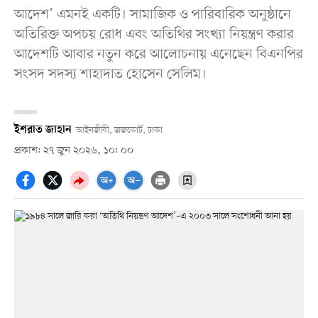
আদেশ’ এমনই একটি। সামাজিক ও পারিবারিক অনুষ্ঠানে
অতিরিক্ত অপচয় রোধ এবং অতিথির সংখ্যা নিয়ন্ত্রণ করার
আদেশটি আবার নতুন করে আলোচনায় এনেছেন বিএনপির
সংসদ সদস্য শাহাদাত হোসেন সেলিম।
ইশরাত জাহান
আইনজীবী, জজকোর্ট, ঢাকা
প্রকাশ: ২৭ জুন ২০২৬, ১০: ০০